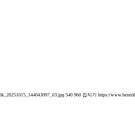
Talk_20251015_144043097_03.jpg
540
960
집지기
https://www.benedi