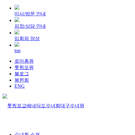
미사/방문 안내
피정/상담 안내
입회와 양성
top
로마총원
툿찡모원
블로그
봉헌회
ENG
수녀회 소개