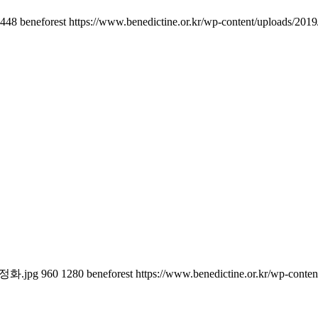
448
beneforest
https://www.benedictine.or.kr/wp-content/uploads/201
마을정화.jpg
960
1280
beneforest
https://www.benedictine.or.kr/wp-conte