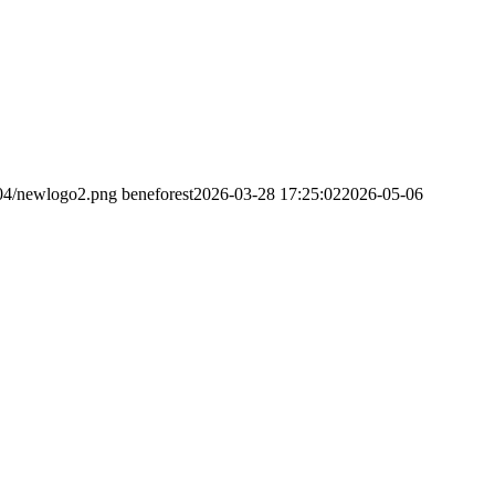
/04/newlogo2.png
beneforest
2026-03-28 17:25:02
2026-05-06