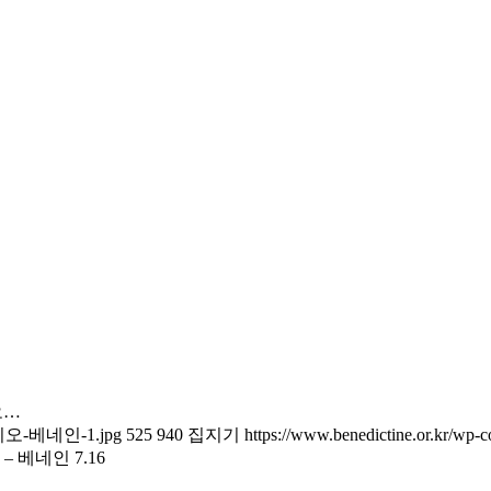
디오…
kbs라디오-베네인-1.jpg
525
940
집지기
https://www.benedictine.or.kr/wp-
 베네인 7.16