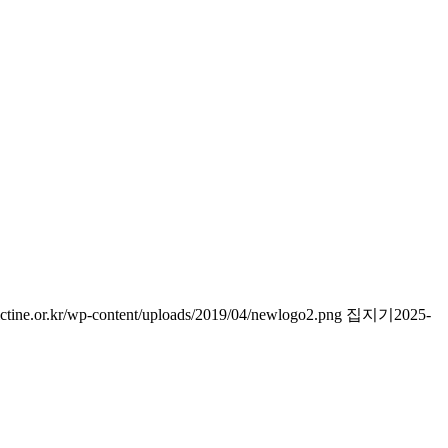
ctine.or.kr/wp-content/uploads/2019/04/newlogo2.png
집지기
2025-